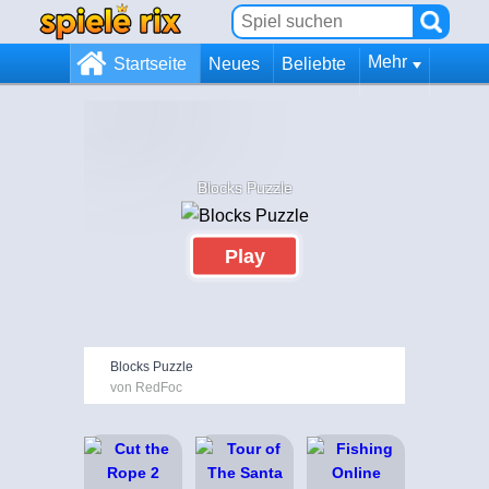
Mehr
Startseite
Neues
Beliebte
Blocks Puzzle
Play
Blocks Puzzle
von RedFoc