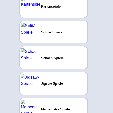
Kartenspiele
Solitär Spiele
Schach Spiele
Jigsaw-Spiele
Mathematik Spiele