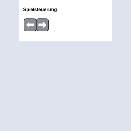
Spielsteuerung