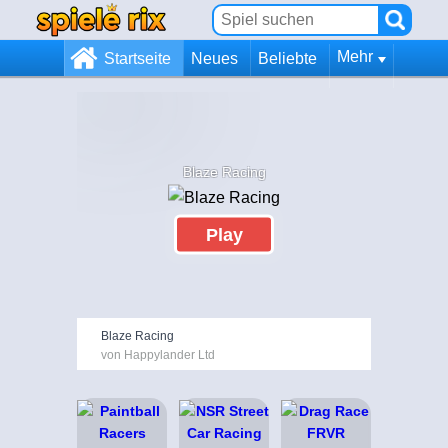
Mehr
Startseite
Neues
Beliebte
Blaze Racing
Play
Blaze Racing
von Happylander Ltd