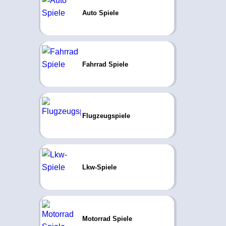
Auto Spiele
Fahrrad Spiele
Flugzeugspiele
Lkw-Spiele
Motorrad Spiele