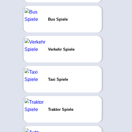
Bus Spiele
Verkehr Spiele
Taxi Spiele
Traktor Spiele