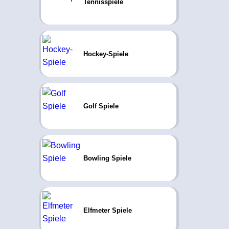
Tennisspiele
Hockey-Spiele
Golf Spiele
Bowling Spiele
Elfmeter Spiele