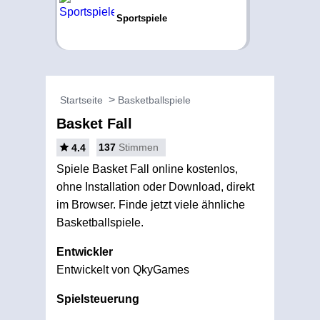
Sportspiele
Startseite
Basketballspiele
Basket Fall
137
Stimmen
4.4
Spiele Basket Fall online kostenlos,
ohne Installation oder Download, direkt
im Browser. Finde jetzt viele ähnliche
Basketballspiele.
Entwickler
Entwickelt von QkyGames
Spielsteuerung