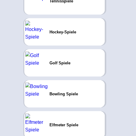
Tennisspiele
Hockey-Spiele
Golf Spiele
Bowling Spiele
Elfmeter Spiele