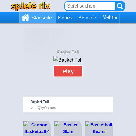
Mehr
Startseite
Neues
Beliebte
Basket Fall
Play
Basket Fall
von QkyGames