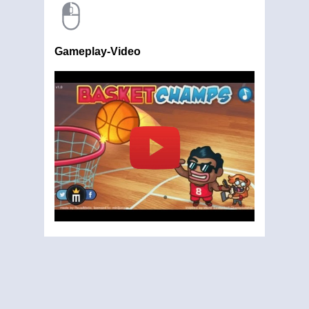
Gameplay-Video