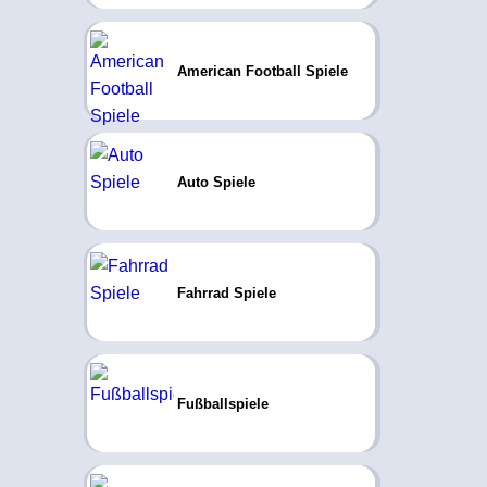
American Football Spiele
Auto Spiele
Fahrrad Spiele
Fußballspiele