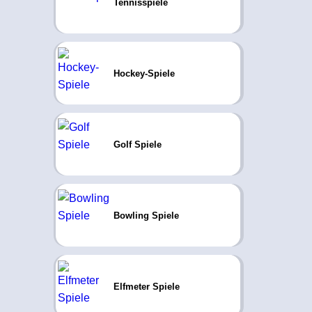
Tennisspiele
Hockey-Spiele
Golf Spiele
Bowling Spiele
Elfmeter Spiele