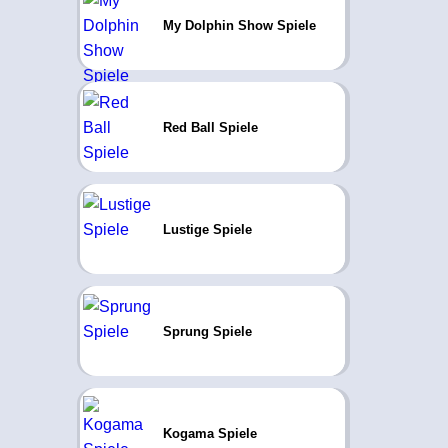
My Dolphin Show Spiele
Red Ball Spiele
Lustige Spiele
Sprung Spiele
Kogama Spiele