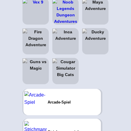
Arcade-Spiel