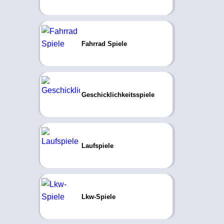
Fahrrad Spiele
Geschicklichkeitsspiele
Laufspiele
Lkw-Spiele