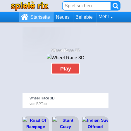
Mehr
Startseite
Neues
Beliebte
Wheel Race 3D
Play
Wheel Race 3D
von BPTop