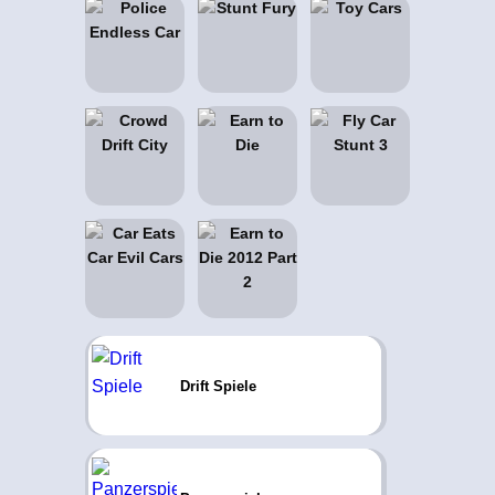
Drift Spiele