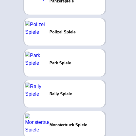
Panzerspiele
Polizei Spiele
Park Spiele
Rally Spiele
Monstertruck Spiele