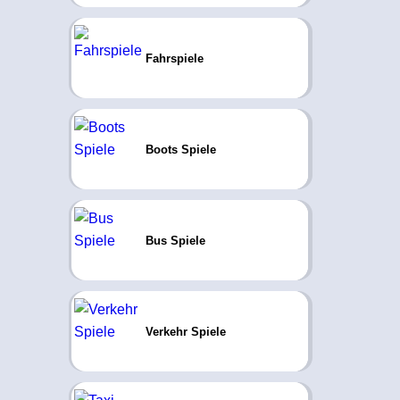
Fahrspiele
Boots Spiele
Bus Spiele
Verkehr Spiele