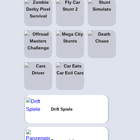
Drift Spiele