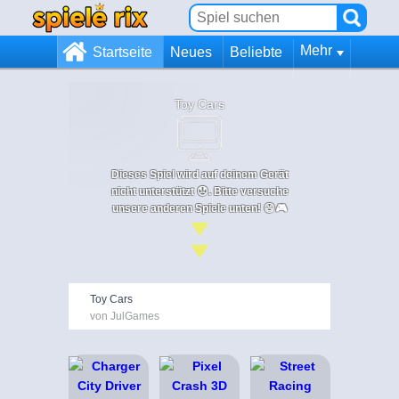
Mehr
Startseite
Neues
Beliebte
Toy Cars
Dieses Spiel wird auf deinem Gerät
nicht unterstützt 😞. Bitte versuche
unsere anderen Spiele unten! 😄🎮
Toy Cars
von JulGames