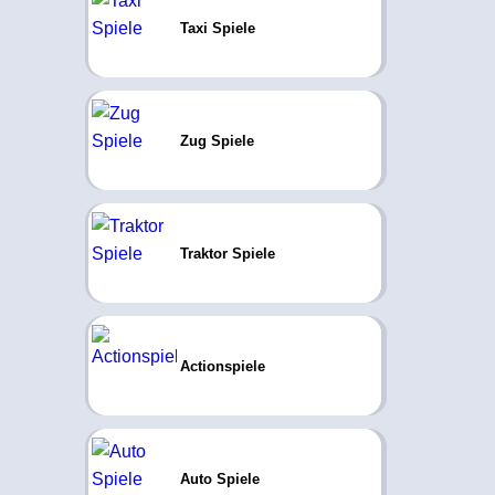
Taxi Spiele
Zug Spiele
Traktor Spiele
Actionspiele
Auto Spiele