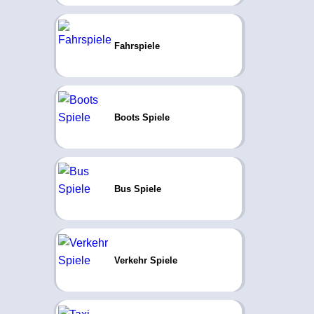
Fahrspiele
Boots Spiele
Bus Spiele
Verkehr Spiele