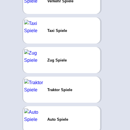
Verkehr Spiele
Taxi Spiele
Zug Spiele
Traktor Spiele
Auto Spiele