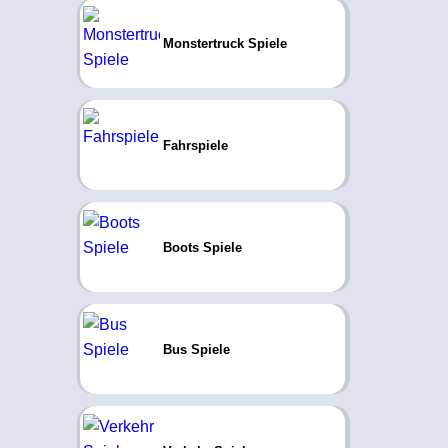
Monstertruck Spiele
Fahrspiele
Boots Spiele
Bus Spiele