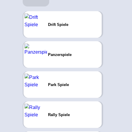
Drift Spiele
Panzerspiele
Park Spiele
Rally Spiele