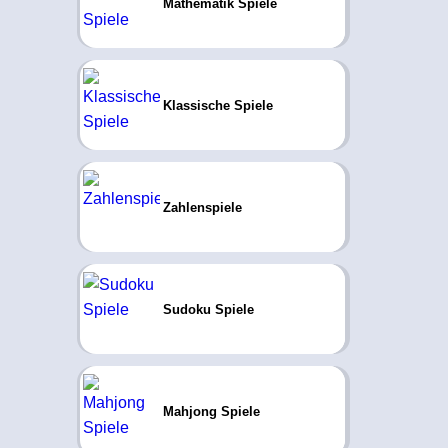
Mathematik Spiele
Klassische Spiele
Zahlenspiele
Sudoku Spiele
Mahjong Spiele