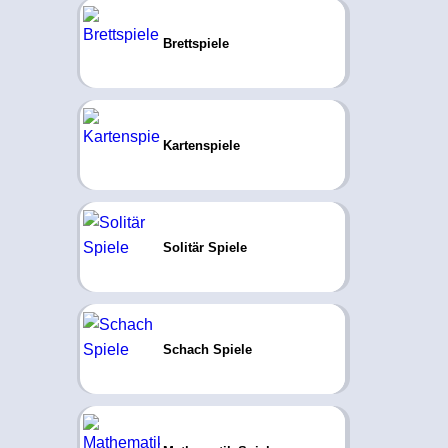
Brettspiele
Kartenspiele
Solitär Spiele
Schach Spiele