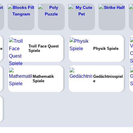
Troll Face Quest
le
Physik Spiele
Spiele
Mathematik
Gedächtnisspiel
Spiele
e