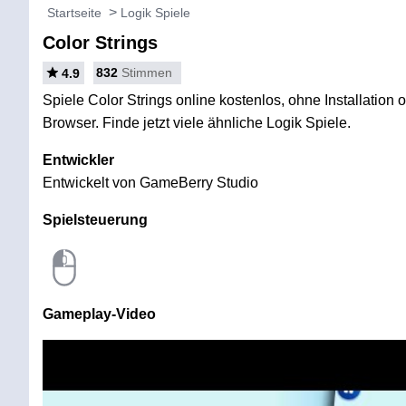
Startseite
Logik Spiele
Color Strings
832
Stimmen
4.9
Spiele Color Strings online kostenlos, ohne Installation 
Browser. Finde jetzt viele ähnliche Logik Spiele.
Entwickler
Entwickelt von GameBerry Studio
Spielsteuerung
Gameplay-Video