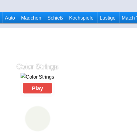
Auto
Mädchen
Schieß
Kochspiele
Lustige
Match 
Color Strings
Play