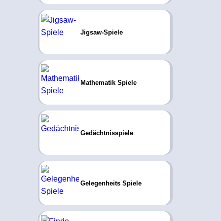
Jigsaw-Spiele
Mathematik Spiele
Gedächtnisspiele
Gelegenheits Spiele