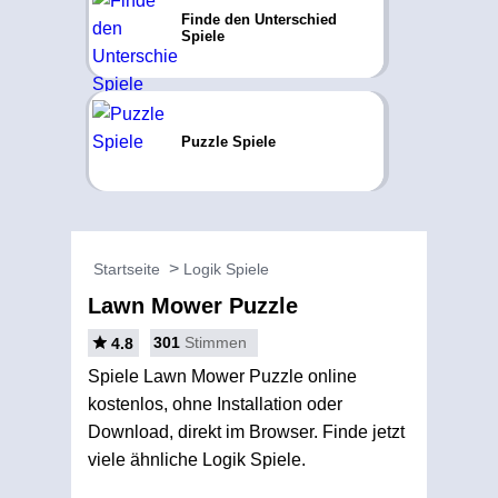
Finde den Unterschied
Spiele
Puzzle Spiele
Startseite
Logik Spiele
Lawn Mower Puzzle
301
Stimmen
4.8
Spiele Lawn Mower Puzzle online
kostenlos, ohne Installation oder
Download, direkt im Browser. Finde jetzt
viele ähnliche Logik Spiele.