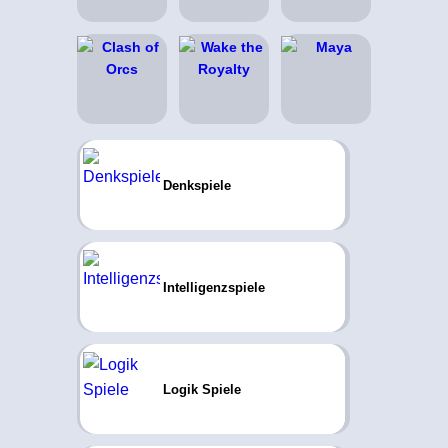
Denkspiele
Intelligenzspiele
Logik Spiele