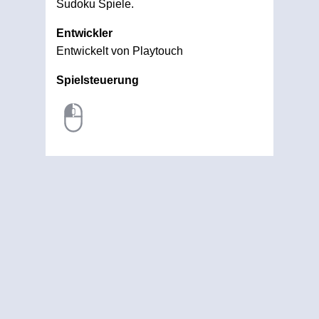
Sudoku Spiele.
Entwickler
Entwickelt von Playtouch
Spielsteuerung