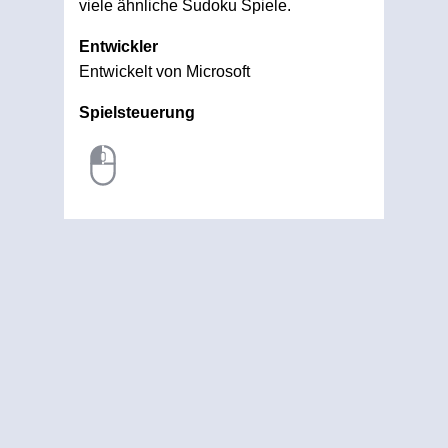
viele ähnliche Sudoku Spiele.
Entwickler
Entwickelt von Microsoft
Spielsteuerung