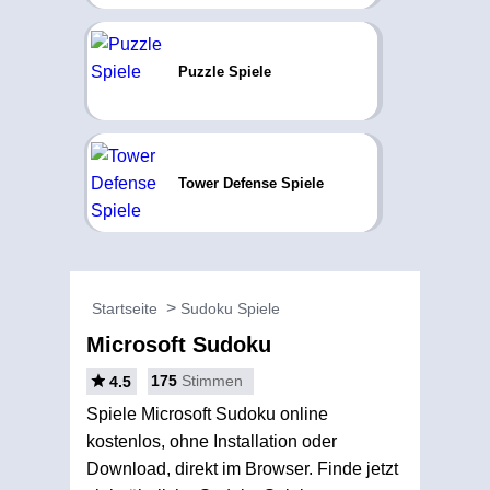
Puzzle Spiele
Tower Defense Spiele
Startseite
Sudoku Spiele
Microsoft Sudoku
175
Stimmen
4.5
Spiele Microsoft Sudoku online
kostenlos, ohne Installation oder
Download, direkt im Browser. Finde jetzt