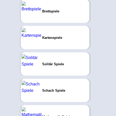
Brettspiele
Kartenspiele
Solitär Spiele
Schach Spiele