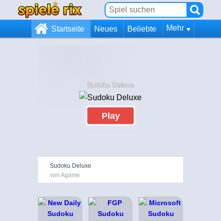
Mehr
Startseite
Neues
Beliebte
Sudoku Deluxe
Play
Sudoku Deluxe
von Agame