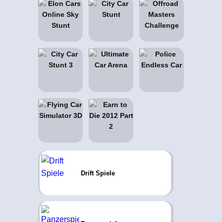
Drift Spiele