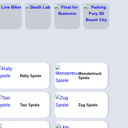
Monstertruck
Rally Spiele
Spiele
Taxi Spiele
Zug Spiele