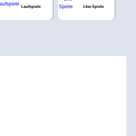
Laufspiele
Lkw-Spiele