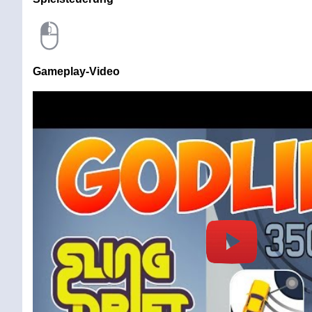
Gameplay-Video