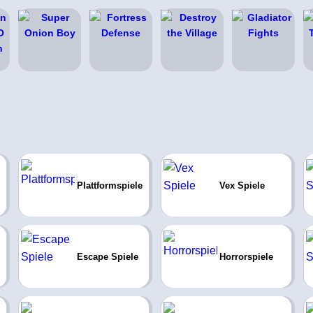
Plattformspiele
Vex Spiele
Escape Spiele
Horrorspiele