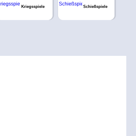
Kriegsspiele
Schießspiele