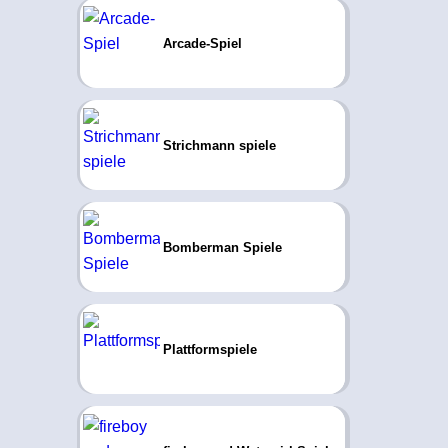
Arcade-Spiel
Strichmann spiele
Bomberman Spiele
Plattformspiele