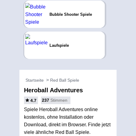
Bubble Shooter Spiele
Laufspiele
Startseite
Red Ball Spiele
Heroball Adventures
237
Stimmen
4.7
Spiele Heroball Adventures online
kostenlos, ohne Installation oder
Download, direkt im Browser. Finde jetzt
viele ähnliche Red Ball Spiele.