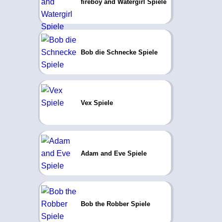
fireboy and Watergirl Spiele
Bob die Schnecke Spiele
Vex Spiele
Adam and Eve Spiele
Bob the Robber Spiele