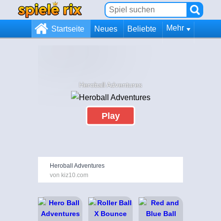
Mehr
Startseite
Neues
Beliebte
Heroball Adventures
Play
Heroball Adventures
von kiz10.com