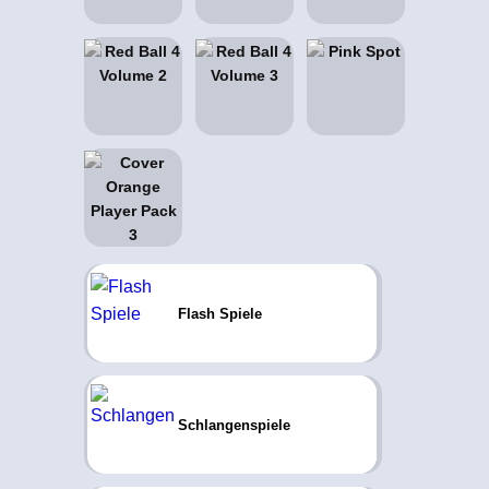
Flash Spiele
Schlangenspiele