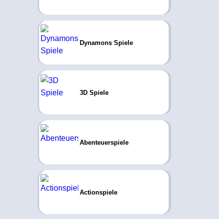
Dynamons Spiele
3D Spiele
Abenteuerspiele
Actionspiele