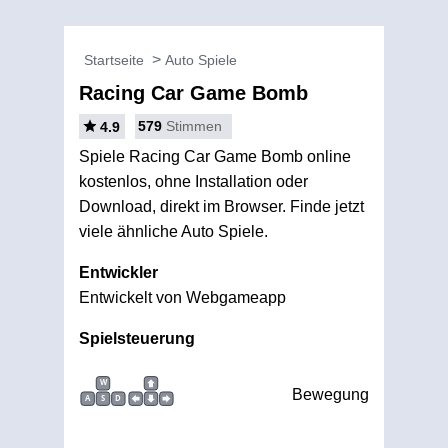
Startseite
Auto Spiele
Racing Car Game Bomb
579
Stimmen
4.9
Spiele Racing Car Game Bomb online
kostenlos, ohne Installation oder
Download, direkt im Browser. Finde jetzt
viele ähnliche Auto Spiele.
Entwickler
Entwickelt von Webgameapp
Spielsteuerung
W
Bewegung
A
S
D