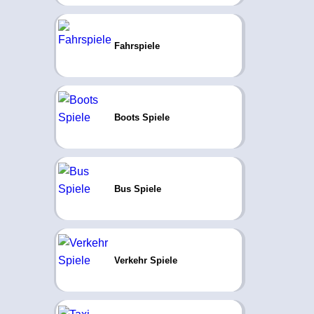
Fahrspiele
Boots Spiele
Bus Spiele
Verkehr Spiele