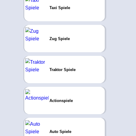
Taxi Spiele
Zug Spiele
Traktor Spiele
Actionspiele
Auto Spiele