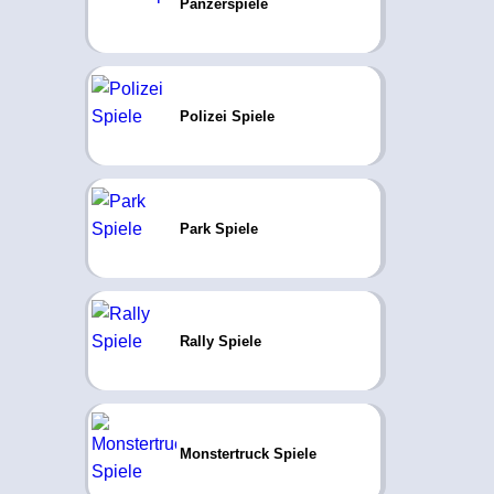
Panzerspiele
Polizei Spiele
Park Spiele
Rally Spiele
Monstertruck Spiele