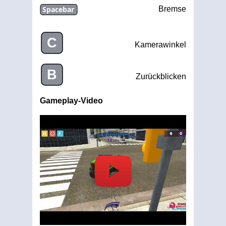
Spacebar
Bremse
C
Kamerawinkel
B
Zurückblicken
Gameplay-Video