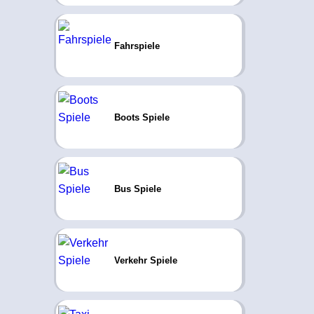
Fahrspiele
Boots Spiele
Bus Spiele
Verkehr Spiele