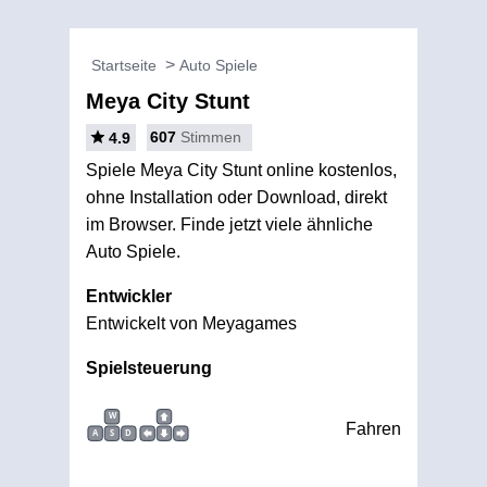
Startseite
Auto Spiele
Meya City Stunt
607
Stimmen
4.9
Spiele Meya City Stunt online kostenlos,
ohne Installation oder Download, direkt
im Browser. Finde jetzt viele ähnliche
Auto Spiele.
Entwickler
Entwickelt von Meyagames
Spielsteuerung
W
Fahren
A
S
D