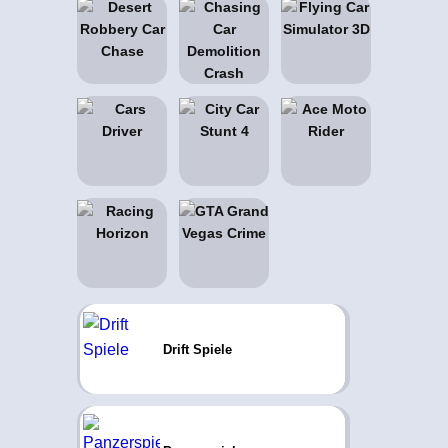
Drift Spiele