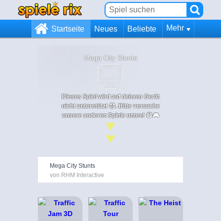
Mehr
Startseite
Neues
Beliebte
Mega City Stunts
Dieses Spiel wird auf deinem Gerät
nicht unterstützt 😞. Bitte versuche
unsere anderen Spiele unten! 😄🎮
Mega City Stunts
von RHM Interactive