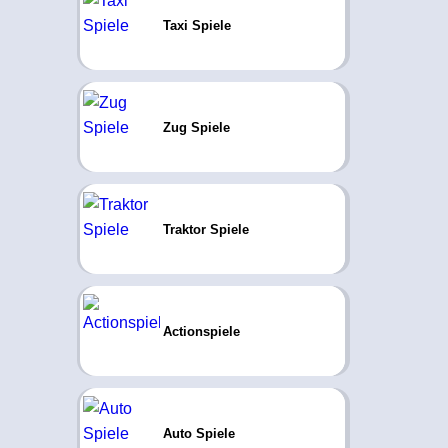
Taxi Spiele
Zug Spiele
Traktor Spiele
Actionspiele
Auto Spiele