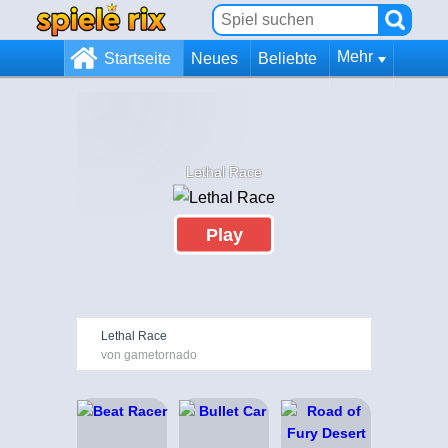
Mehr
Startseite
Neues
Beliebte
Lethal Race
Play
Lethal Race
von gametornado