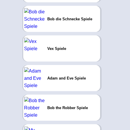
Bob die Schnecke Spiele
Vex Spiele
Adam and Eve Spiele
Bob the Robber Spiele