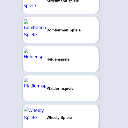
Strichmann spiele
Bomberman Spiele
Heldenspiele
Plattformspiele
Wheely Spiele