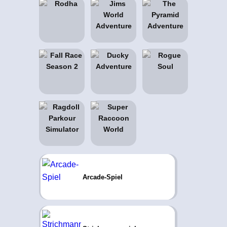
Arcade-Spiel