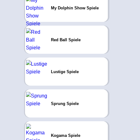
My Dolphin Show Spiele
Red Ball Spiele
Lustige Spiele
Sprung Spiele
Kogama Spiele