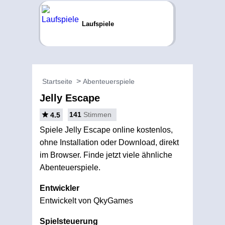
Laufspiele
Startseite
Abenteuerspiele
Jelly Escape
141
Stimmen
4.5
Spiele Jelly Escape online kostenlos,
ohne Installation oder Download, direkt
im Browser. Finde jetzt viele ähnliche
Abenteuerspiele.
Entwickler
Entwickelt von QkyGames
Spielsteuerung