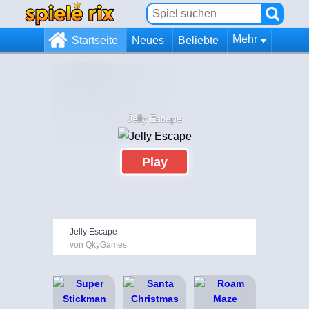
Mehr
Startseite
Neues
Beliebte
Jelly Escape
Play
Jelly Escape
von QkyGames