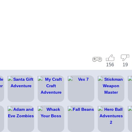
d
156
19