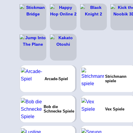
Strichmann
Arcade-Spiel
spiele
Bob die
Vex Spiele
Schnecke Spiele