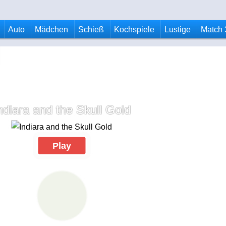
Auto
Mädchen
Schieß
Kochspiele
Lustige
Match 
ndiara and the Skull Gold
Play