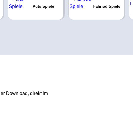
Auto Spiele
Fahrrad Spiele
der Download, direkt im