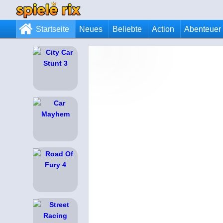
Startseite
Neues
Beliebte
Action
Abenteuer