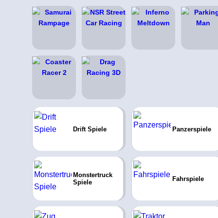
Drift Spiele
Panzerspiele
Monstertruck
Fahrspiele
Spiele