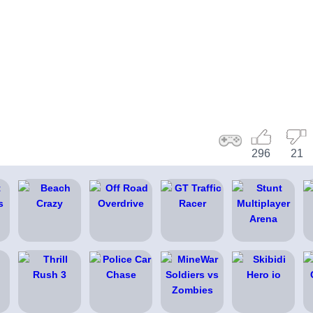
296
21