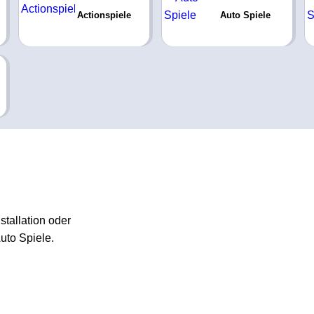
Actionspiele
Auto Spiele
stallation oder
uto Spiele.