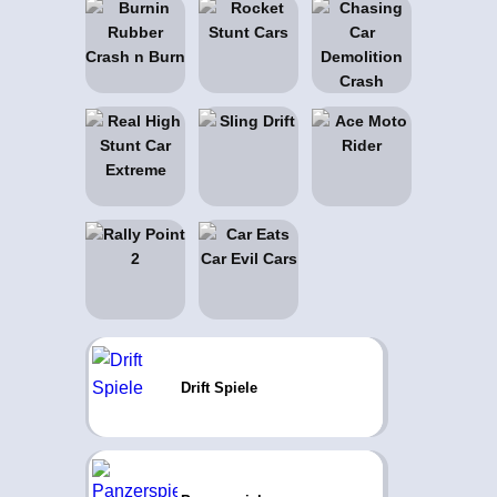
Drift Spiele