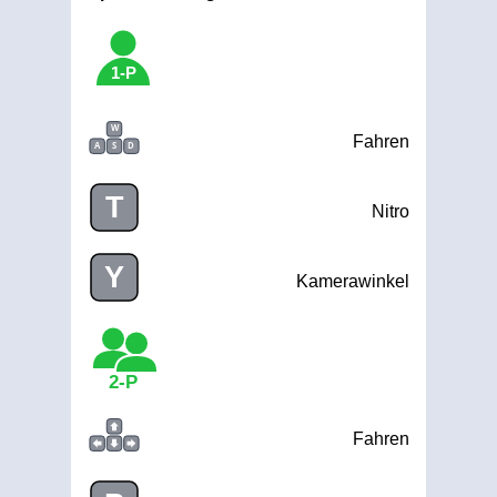
1-P
W
Fahren
A
S
D
T
Nitro
Y
Kamerawinkel
2-P
Fahren