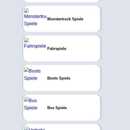
Monstertruck Spiele
Fahrspiele
Boots Spiele
Bus Spiele