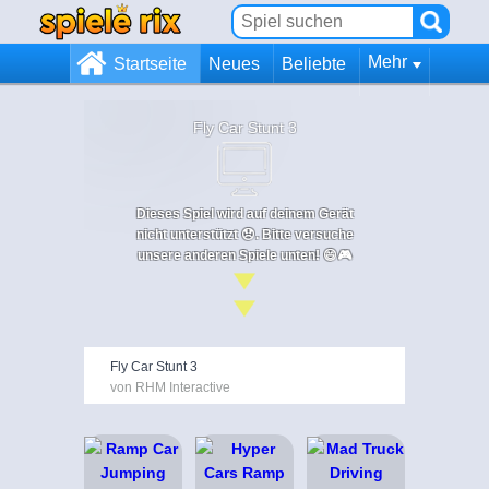
Mehr
Startseite
Neues
Beliebte
Fly Car Stunt 3
Dieses Spiel wird auf deinem Gerät
nicht unterstützt 😞. Bitte versuche
unsere anderen Spiele unten! 😄🎮
Fly Car Stunt 3
von RHM Interactive