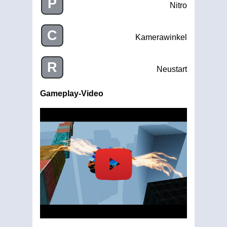
P
Nitro
C
Kamerawinkel
R
Neustart
Gameplay-Video