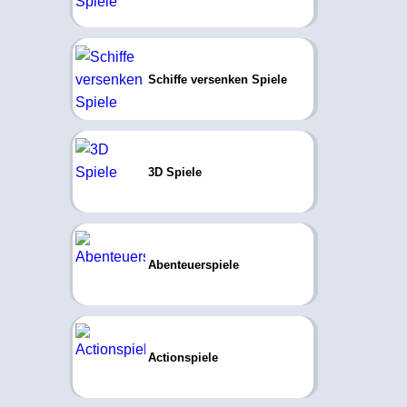
Schiffe versenken Spiele
3D Spiele
Abenteuerspiele
Actionspiele