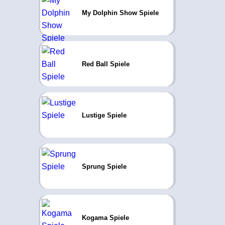
My Dolphin Show Spiele
Red Ball Spiele
Lustige Spiele
Sprung Spiele
Kogama Spiele