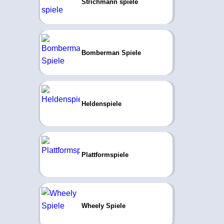
Strichmann spiele
Bomberman Spiele
Heldenspiele
Plattformspiele
Wheely Spiele