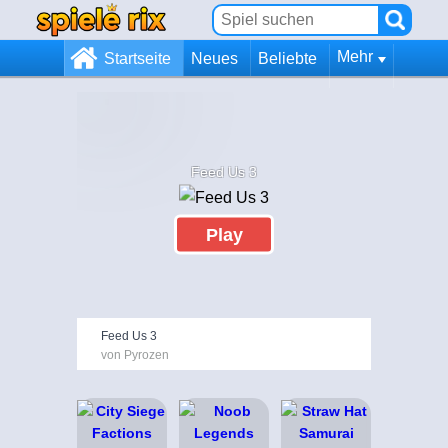
Mehr
Startseite
Neues
Beliebte
Feed Us 3
Play
Feed Us 3
von Pyrozen