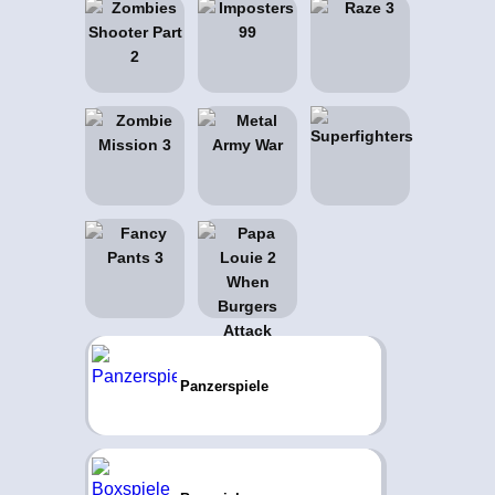
Panzerspiele