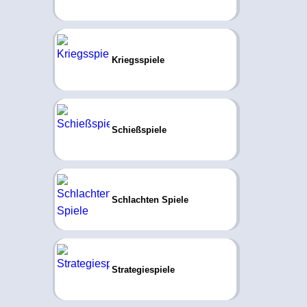
Kriegsspiele
Schießspiele
Schlachten Spiele
Strategiespiele