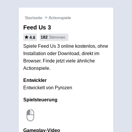
Startseite
Actionspiele
Feed Us 3
182
Stimmen
4.6
Spiele Feed Us 3 online kostenlos, ohne
Installation oder Download, direkt im
Browser. Finde jetzt viele ähnliche
Actionspiele.
Entwickler
Entwickelt von Pyrozen
Spielsteuerung
Gameplay-Video