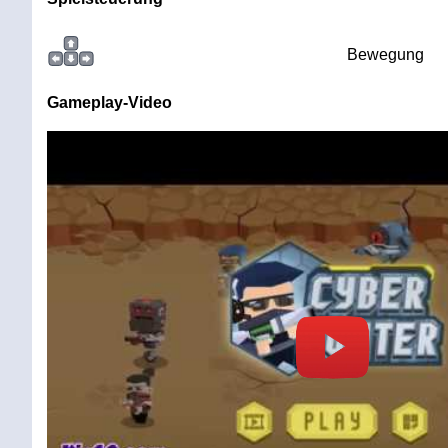
Bewegung
Gameplay-Video