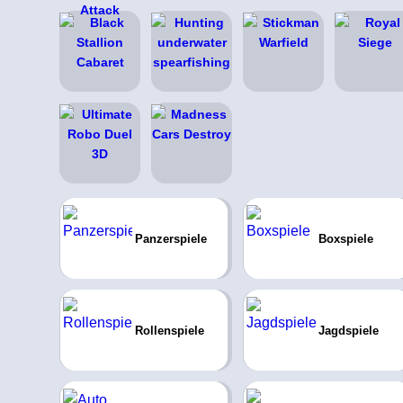
Panzerspiele
Boxspiele
Rollenspiele
Jagdspiele