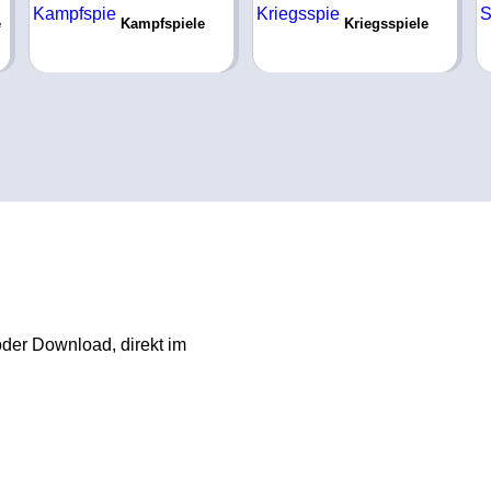
e
Kampfspiele
Kriegsspiele
oder Download, direkt im