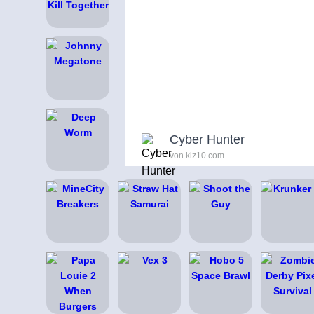
Cyber Hunter
von kiz10.com