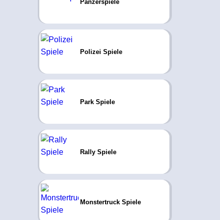
Panzerspiele
Polizei Spiele
Park Spiele
Rally Spiele
Monstertruck Spiele