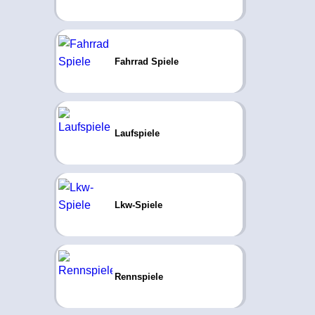
Fahrrad Spiele
Laufspiele
Lkw-Spiele
Rennspiele