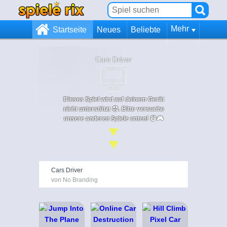
Mehr
Startseite
Neues
Beliebte
Cars Driver
Dieses Spiel wird auf deinem Gerät
nicht unterstützt 😞. Bitte versuche
unsere anderen Spiele unten! 😄🎮
Cars Driver
von No Branding