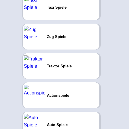
Taxi Spiele
Zug Spiele
Traktor Spiele
Actionspiele
Auto Spiele