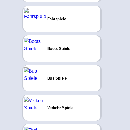
Fahrspiele
Boots Spiele
Bus Spiele
Verkehr Spiele