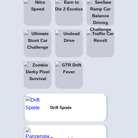
Drift Spiele