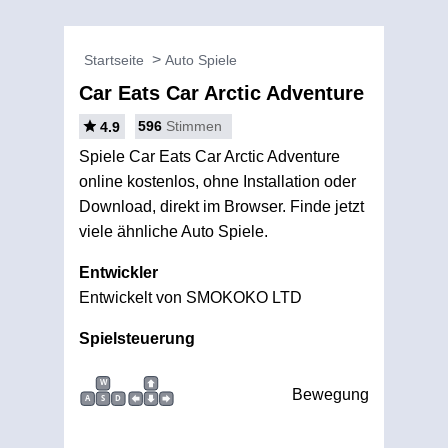
Startseite
Auto Spiele
Car Eats Car Arctic Adventure
596
Stimmen
4.9
Spiele Car Eats Car Arctic Adventure
online kostenlos, ohne Installation oder
Download, direkt im Browser. Finde jetzt
viele ähnliche Auto Spiele.
Entwickler
Entwickelt von SMOKOKO LTD
Spielsteuerung
W
Bewegung
A
S
D