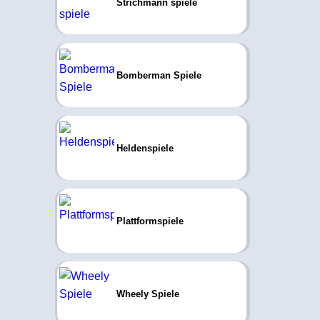
Strichmann spiele
Bomberman Spiele
Heldenspiele
Plattformspiele
Wheely Spiele