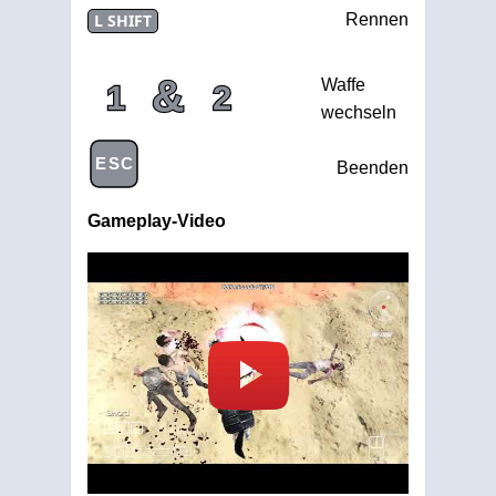
L SHIFT
Rennen
&
Waffe
1
2
wechseln
ESC
Beenden
Gameplay-Video