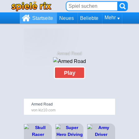
Mehr
Startseite
Neues
Beliebte
Armed Road
Play
Armed Road
von kiz10.com