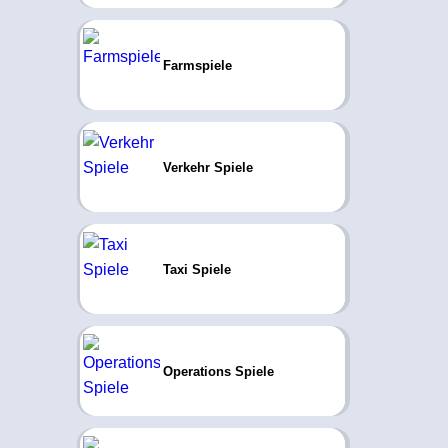
Farmspiele
Verkehr Spiele
Taxi Spiele
Operations Spiele