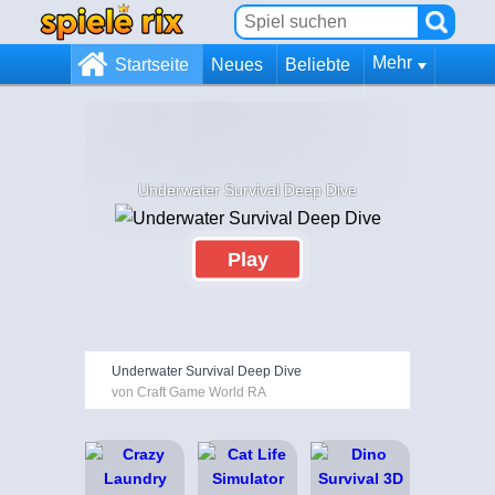
Mehr
Startseite
Neues
Beliebte
Underwater Survival Deep Dive
Play
Underwater Survival Deep Dive
von Craft Game World RA