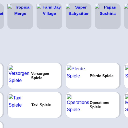
Versorgen
Pferde Spiele
Spiele
Operations
Taxi Spiele
Spiele