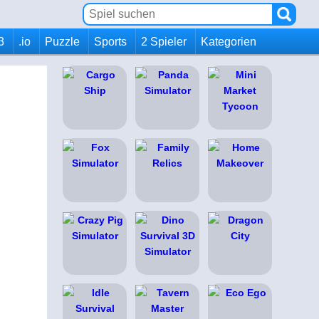
3
.io
Puzzle
Sports
2 Spieler
Kategorien