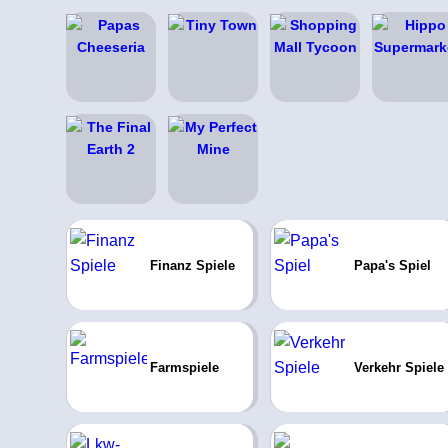
Finanz Spiele
Papa's Spiel
Farmspiele
Verkehr Spiele