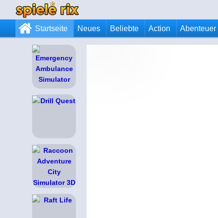
Startseite
Neues
Beliebte
Action
Abenteuer