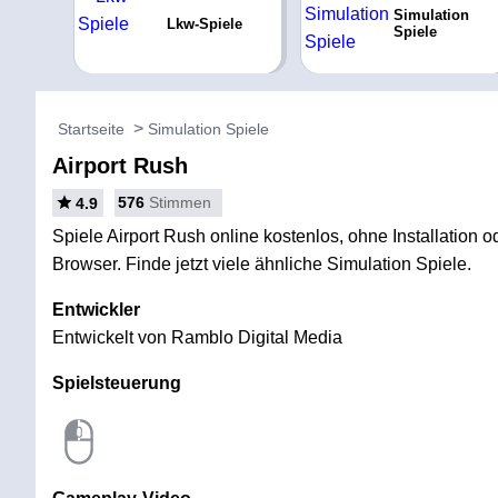
Simulation
Lkw-Spiele
Spiele
Startseite
Simulation Spiele
Airport Rush
576
Stimmen
4.9
Spiele Airport Rush online kostenlos, ohne Installation 
Browser. Finde jetzt viele ähnliche Simulation Spiele.
Entwickler
Entwickelt von Ramblo Digital Media
Spielsteuerung