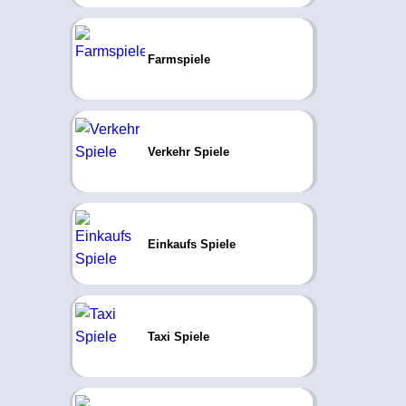
Farmspiele
Verkehr Spiele
Einkaufs Spiele
Taxi Spiele