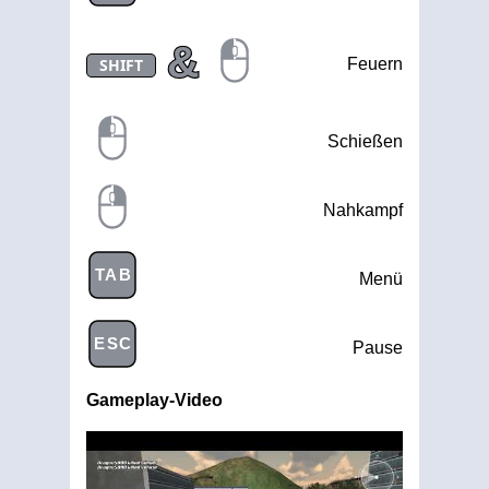
&
SHIFT
Feuern
Schießen
Nahkampf
TAB
Menü
ESC
Pause
Gameplay-Video