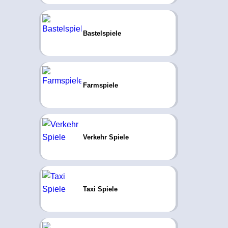
Bastelspiele
Farmspiele
Verkehr Spiele
Taxi Spiele