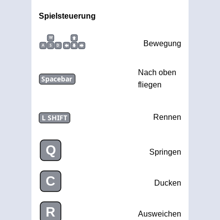
Spielsteuerung
W
Bewegung
A
S
D
Nach oben
Spacebar
fliegen
L SHIFT
Rennen
Q
Springen
C
Ducken
R
Ausweichen