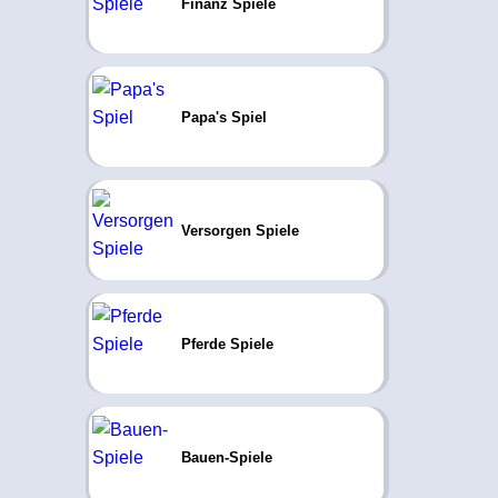
Finanz Spiele
Papa's Spiel
Versorgen Spiele
Pferde Spiele
Bauen-Spiele