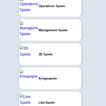
Operations Spiele
Management Spiele
3D Spiele
Kriegsspiele
Lkw-Spiele