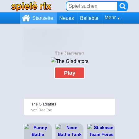
Mehr
Startseite
Neues
Beliebte
The Gladiators
Play
The Gladiators
von RedFoc