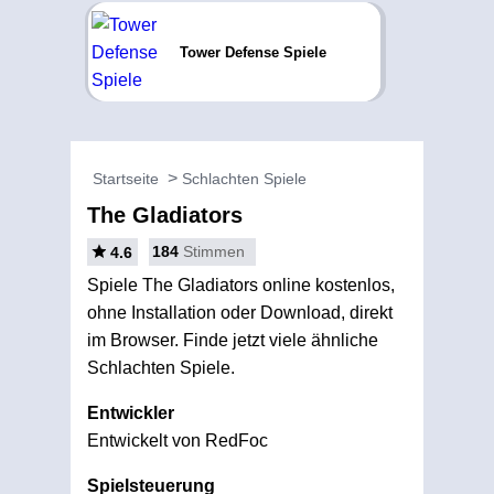
Tower Defense Spiele
Startseite
Schlachten Spiele
The Gladiators
184
Stimmen
4.6
Spiele The Gladiators online kostenlos,
ohne Installation oder Download, direkt
im Browser. Finde jetzt viele ähnliche
Schlachten Spiele.
Entwickler
Entwickelt von RedFoc
Spielsteuerung