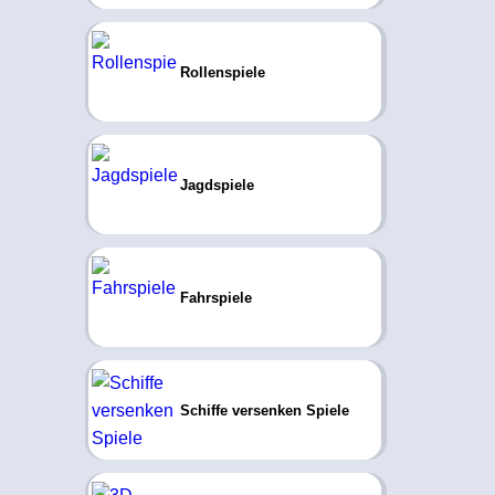
Rollenspiele
Jagdspiele
Fahrspiele
Schiffe versenken Spiele