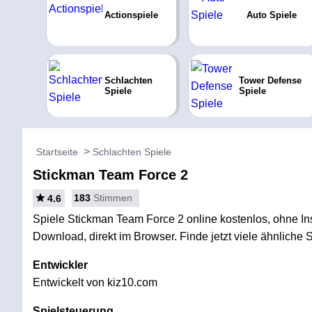
Actionspiele
Auto Spiele
Schlachten
Tower Defense
Spiele
Spiele
Startseite
Schlachten Spiele
Stickman Team Force 2
183
Stimmen
4.6
Spiele Stickman Team Force 2 online kostenlos, ohne Ins
Download, direkt im Browser. Finde jetzt viele ähnliche 
Entwickler
Entwickelt von kiz10.com
Spielsteuerung