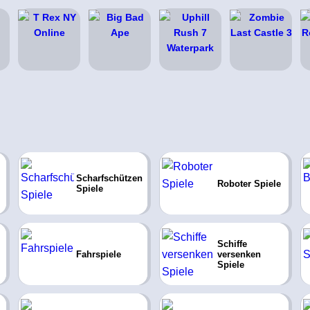
Scharfschützen
Roboter Spiele
Spiele
Schiffe
Fahrspiele
versenken
Spiele