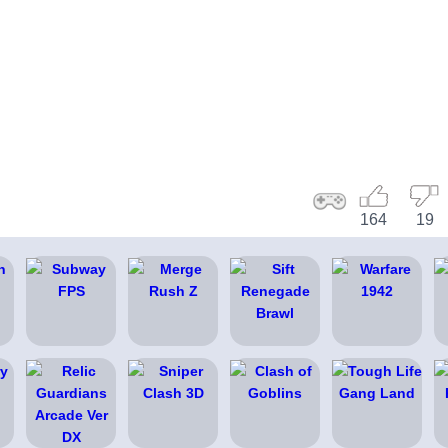
164
19