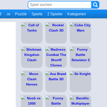
3
.io
Puzzle
Sports
2 Spieler
Kategorien