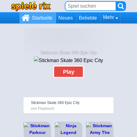
Mehr
Startseite
Neues
Beliebte
Stickman Skate 360 Epic City
Play
Stickman Skate 360 Epic City
von Playtouch