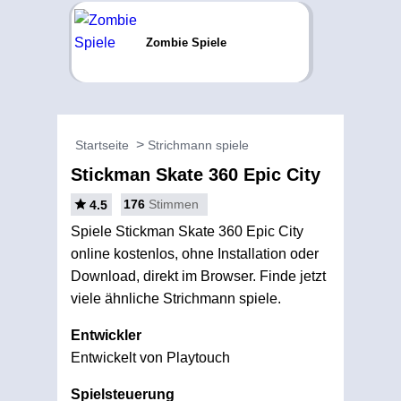
Zombie Spiele
Startseite
Strichmann spiele
Stickman Skate 360 Epic City
176
Stimmen
4.5
Spiele Stickman Skate 360 Epic City
online kostenlos, ohne Installation oder
Download, direkt im Browser. Finde jetzt
viele ähnliche Strichmann spiele.
Entwickler
Entwickelt von Playtouch
Spielsteuerung