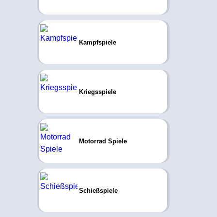
Kampfspiele
Kriegsspiele
Motorrad Spiele
Schießspiele