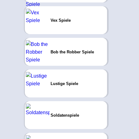
Vex Spiele
Bob the Robber Spiele
Lustige Spiele
Soldatenspiele